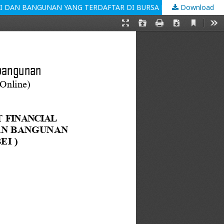
Download
PENGARUH FRAUD PENTAGON TERHADAP FRAUDULENT FINANCIAL STATEMENT PADA PERUSAHAAN SUB SEKTOR KONSTRUKSI DAN BANGUNAN YANG TERDAFTAR DI BURSA EFEK INDONESIA (BEI)