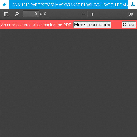
ANALISIS PARTISIPASI MASYARAKAT DI WILAYAH SATELIT DALAM PEMBANGUNAN DAN PEMELIHARAAN DRAINASE