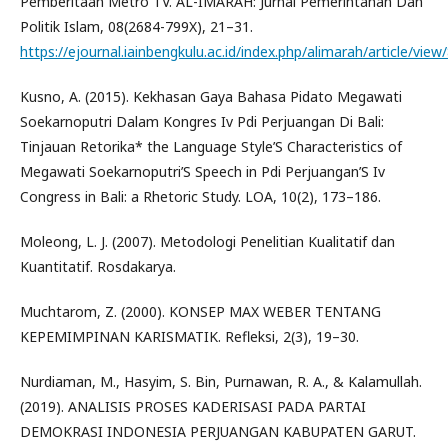
Pemberitaan Metro TV. AL-IMARAH: Jurnal Pemerintahan Dan
Politik Islam, 08(2684-799X), 21–31.
https://ejournal.iainbengkulu.ac.id/index.php/alimarah/article/vie
Kusno, A. (2015). Kekhasan Gaya Bahasa Pidato Megawati
Soekarnoputri Dalam Kongres Iv Pdi Perjuangan Di Bali:
Tinjauan Retorika* the Language Style’S Characteristics of
Megawati Soekarnoputri’S Speech in Pdi Perjuangan’S Iv
Congress in Bali: a Rhetoric Study. LOA, 10(2), 173–186.
Moleong, L. J. (2007). Metodologi Penelitian Kualitatif dan
Kuantitatif. Rosdakarya.
Muchtarom, Z. (2000). KONSEP MAX WEBER TENTANG
KEPEMIMPINAN KARISMATIK. Refleksi, 2(3), 19–30.
Nurdiaman, M., Hasyim, S. Bin, Purnawan, R. A., & Kalamullah.
(2019). ANALISIS PROSES KADERISASI PADA PARTAI
DEMOKRASI INDONESIA PERJUANGAN KABUPATEN GARUT.