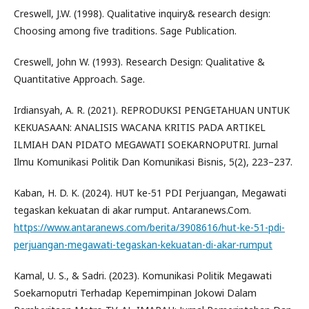
Creswell, J.W. (1998). Qualitative inquiry& research design:
Choosing among five traditions. Sage Publication.
Creswell, John W. (1993). Research Design: Qualitative &
Quantitative Approach. Sage.
Irdiansyah, A. R. (2021). REPRODUKSI PENGETAHUAN UNTUK
KEKUASAAN: ANALISIS WACANA KRITIS PADA ARTIKEL
ILMIAH DAN PIDATO MEGAWATI SOEKARNOPUTRI. Jurnal
Ilmu Komunikasi Politik Dan Komunikasi Bisnis, 5(2), 223–237.
Kaban, H. D. K. (2024). HUT ke-51 PDI Perjuangan, Megawati
tegaskan kekuatan di akar rumput. Antaranews.Com.
https://www.antaranews.com/berita/3908616/hut-ke-51-pdi-
perjuangan-megawati-tegaskan-kekuatan-di-akar-rumput
Kamal, U. S., & Sadri. (2023). Komunikasi Politik Megawati
Soekarnoputri Terhadap Kepemimpinan Jokowi Dalam